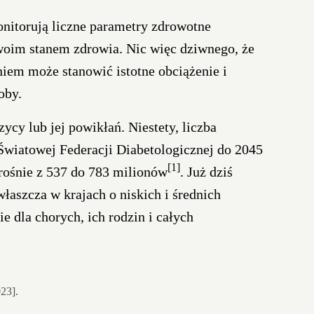
onitorują liczne parametry zdrowotne
woim stanem zdrowia. Nic więc dziwnego, że
iem może stanowić istotne obciążenie i
oby.
cy lub jej powikłań. Niestety, liczba
Światowej Federacji Diabetologicznej do 2045
[1]
zrośnie z 537 do 783 milionów
. Już dziś
właszcza w krajach o niskich i średnich
 dla chorych, ich rodzin i całych
023].