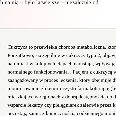
na nią – było łatwiejsze – niezależnie od
Cukrzyca to przewlekła choroba metaboliczna, któr
Początkowo, szczególnie w cukrzycy typu 2, objaw
natomiast w kolejnych etapach narastają, wpływaj
normalnego funkcjonowania. . Pacjent z cukrzycą w
zaangażowany w proces leczenia, który obejmuje di
monitorowanie glikemii i często farmakoterapię (le
mieszkające w regionach z dobrą dostępnością do d
wsparcie lekarzy czy pielęgniarek zaledwie przez k
pozostają same, z koniecznością codziennego mon