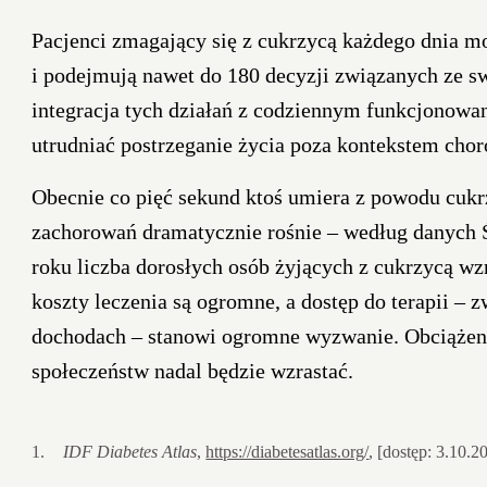
Pacjenci zmagający się z cukrzycą każdego dnia m
i podejmują nawet do 180 decyzji związanych ze s
integracja tych działań z codziennym funkcjonowan
utrudniać postrzeganie życia poza kontekstem chor
Obecnie co pięć sekund ktoś umiera z powodu cukrzy
zachorowań dramatycznie rośnie – według danych 
roku liczba dorosłych osób żyjących z cukrzycą w
koszty leczenia są ogromne, a dostęp do terapii – z
dochodach – stanowi ogromne wyzwanie. Obciążenie
społeczeństw nadal będzie wzrastać.
IDF Diabetes Atlas
,
https://diabetesatlas.org/
, [dostęp: 3.10.2