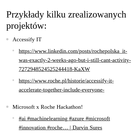
Przykłady kilku zrealizowanych
projektów:
Accessify IT
https://www.linkedin.com/posts/rochepolska_it-
was-exactly-2-weeks-ago-but-i-still-cant-activity-
7272948524525244418-KaXW
https://www.roche.pl/historie/accessify-it-
accelerate-together-include-everyone-
Microsoft x Roche Hackathon!
#ai #machinelearning #azure #microsoft
#innovation #roche… | Darvin Sures