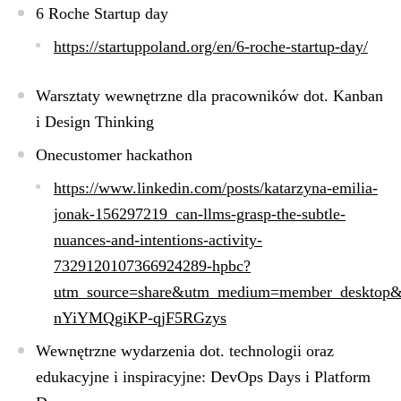
6 Roche Startup day
https://startuppoland.org/en/6-roche-startup-day/
Warsztaty wewnętrzne dla pracowników dot. Kanban
i Design Thinking
Onecustomer hackathon
https://www.linkedin.com/posts/katarzyna-emilia-
jonak-156297219_can-llms-grasp-the-subtle-
nuances-and-intentions-activity-
7329120107366924289-hpbc?
utm_source=share&utm_medium=member_deskt
nYiYMQgiKP-qjF5RGzys
Wewnętrzne wydarzenia dot. technologii oraz
edukacyjne i inspiracyjne: DevOps Days i Platform