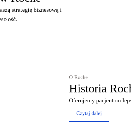
zą strategię biznesową i
yszłość.
O Roche
Historia Roc
Oferujemy pacjentom leps
Czytaj dalej