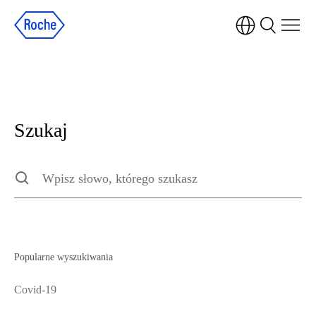
Szukaj
Szukaj
Type to search the site, press escape to clear
Popularne wyszukiwania
Covid-19