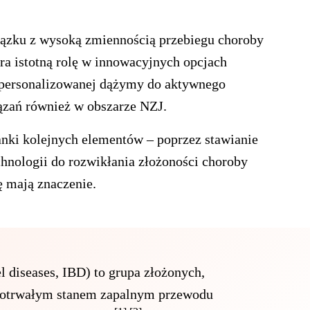
ązku z wysoką zmiennością przebiegu choroby
gra istotną rolę w innowacyjnych opcjach
 spersonalizowanej dążymy do aktywnego
ązań również w obszarze NZJ.
danki kolejnych elementów – poprzez stawianie
hnologii do rozwikłania złożoności choroby
ę mają znaczenie.
l diseases, IBD) to grupa złożonych,
ugotrwałym stanem zapalnym przewodu