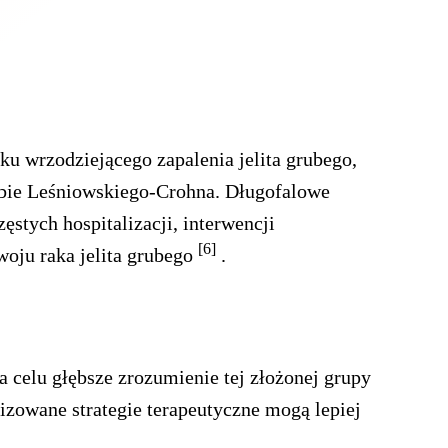
u wrzodziejącego zapalenia jelita grubego,
obie Leśniowskiego-Crohna. Długofalowe
stych hospitalizacji, interwencji
[6]
oju raka jelita grubego
.
 celu głębsze zrozumienie tej złożonej grupy
lizowane strategie terapeutyczne mogą lepiej