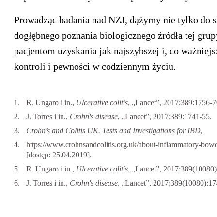
Prowadząc badania nad NZJ, dążymy nie tylko do s
dogłębnego poznania biologicznego źródła tej gru
pacjentom uzyskania jak najszybszej i, co ważniejsz
kontroli i pewności w codziennym życiu.
R. Ungaro i in.,
Ulcerative colitis
, „Lancet”, 2017;389:1756-7
J. Torres i in.,
Crohn's disease
, „Lancet”, 2017;389:1741-55.
Crohn’s and Colitis UK. Tests and Investigations for IBD
,
https://www.crohnsandcolitis.org.uk/about-inflammatory-bowel-
[dostęp: 25.04.2019].
R. Ungaro i in.,
Ulcerative colitis
, „Lancet”, 2017;389(10080)
J. Torres i in.,
Crohn's disease
, „Lancet”, 2017;389(10080):17