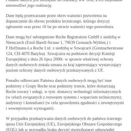
uniemożliwi jego realizację.
Dane będą przetwarzane przez okres ważności pozwolenia na
dopuszczenie do obrotu produktu leczniczego, którego dotyczy
zgłoszenie oraz przez 10 lat po utracie ważności tego pozwolenia.
Dane mogą być udostępnione Roche Registration GmbH z siedzibą w
Niemczech (Emil-Barell-Strasse 1, 79639 Grenzach-Wyhlen,) i
F.Hoffmann-La Roche Ltd. z siedzibą w Szwajcarii (Grenzacherstrasse
124, CH-4070 Bazylea). Szwajcaria na podstawie decyzji Komisji
Europejskiej z dnia 26 lipca 2000r. w sprawie właściwej ochrony
danych osobowych została uznana za kraj zapewniający wystarczający
poziom ochrony danych osobowych przekazywanych z UE.
Ponadto odbiorcami Państwa danych osobowych mogą być inne
podmioty z Grupy Roche oraz podmioty trzecie, które dostarczają
Roche towary i usługi, w tym: dostawcy technologii informatycznych
(w celach związanych z rozwojem systemu i wsparciem technicznym);
audytorzy i konsultanci (w celu sprawdzenia zgodności z zewnętrznymi
i wewnętrznymi wymogami).
W przypadku przekazywania danych osobowych do państwa trzeciego
spoza Unii Europejskiej (UE), Europejskiego Obszaru Gospodarczego
(EOG) lub w przypadku braku decyzji stwierdzającej odpowiedni