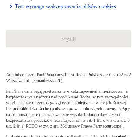
Test wymaga zaakceptowania plików cookies
Wyślij
Administratorem Pani/Pana danych jest Roche Polska sp. z o.o. (02-672
Warszawa, ul. Domaniewska 28).
Pani/Pana dane będą przetwarzane w celu zapewnienia monitorowania
bezpieczeństwa i nadzoru nad produktami Roche, w tym szczególności
w celu analizy otrzymanego zgłoszenia podejrzenia wady jakościowej
lub podróbki leku Roche (podstawa prawna: obowiązek prawny ciążący
na administratorze oraz zapewnienie wysokich standardów jakości i
bezpieczeństwa produktów leczniczych: art. 6 ust. 1 lit. c w zw. z art. 9
ust. 2 lit i) RODO w zw. z art. 36d ustawy Prawo Farmaceutyczne).
Podanie danych jest niezbędne do realizacji ww. celu, a ich niepodanie