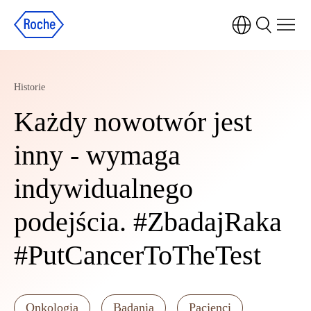
Historie
Każdy nowotwór jest
inny - wymaga
indywidualnego
podejścia. #ZbadajRaka
#PutCancerToTheTest
Onkologia
Badania
Pacjenci