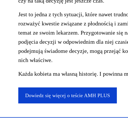
czy na taką decyzję jest jeszcze czas.
Jest to jedna z tych sytuacji, które nawet trud
rozważyć kwestie związane z płodnością i zam
temat ze swoim lekarzem. Przygotowanie się n
podjęcia decyzji w odpowiednim dla niej czasi
podejmują świadome decyzje, mogą przejąć kont
nich właściwe.
Każda kobieta ma własną historię. I powinna 
Dowiedz się więcej o teście AMH PLUS