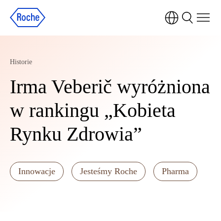
Historie
Irma Veberič wyróżniona
w rankingu „Kobieta
Rynku Zdrowia”
Innowacje
Jesteśmy Roche
Pharma