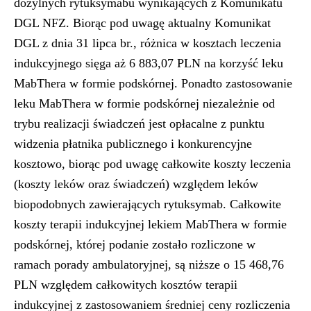
dożylnych rytuksymabu wynikających z Komunikatu
DGL NFZ. Biorąc pod uwagę aktualny Komunikat
DGL z dnia 31 lipca br., różnica w kosztach leczenia
indukcyjnego sięga aż 6 883,07 PLN na korzyść leku
MabThera w formie podskórnej. Ponadto zastosowanie
leku MabThera w formie podskórnej niezależnie od
trybu realizacji świadczeń jest opłacalne z punktu
widzenia płatnika publicznego i konkurencyjne
kosztowo, biorąc pod uwagę całkowite koszty leczenia
(koszty leków oraz świadczeń) względem leków
biopodobnych zawierających rytuksymab. Całkowite
koszty terapii indukcyjnej lekiem MabThera w formie
podskórnej, której podanie zostało rozliczone w
ramach porady ambulatoryjnej, są niższe o 15 468,76
PLN względem całkowitych kosztów terapii
indukcyjnej z zastosowaniem średniej ceny rozliczenia