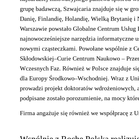
grupę badawczą, Szwajcaria znajduje się w gr
Danię, Finlandię, Holandię, Wielką Brytanię 
Warszawie powstało Globalne Centrum Usług 
najnowocześniejsze narzędzia informatyczne us
nowymi cząsteczkami. Powołane wspólnie z Ce
Skłodowskiej–Curie Centrum Naukowo – Prze
Wczesnych Faz. Również w Polsce znajduje si
dla Europy Środkowo–Wschodniej. Wraz z Un
prowadzi projekt doktoratów wdrożeniowych, 
podpisane zostało porozumienie, na mocy któ
Firma angażuje się również we współpracę z 
Wspólnie z Roche Polska realizuj