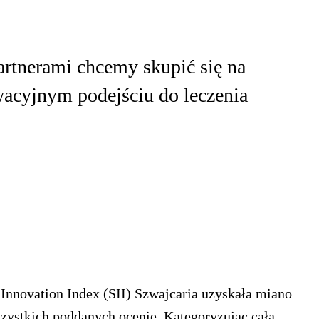
rtnerami chcemy skupić się na
acyjnym podejściu do leczenia
novation Index (SII) Szwajcaria uzyskała miano
zystkich poddanych ocenie. Kategoryzując całą