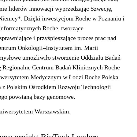
onie liderów innowacji wyprzedzając Szwecję,
i Niemcy*. Dzięki inwestycjom Roche w Poznaniu i
Informatycznych Roche, tworzące
prawniające i przyśpieszające proces prac nad
ntrum Onkologii–Instytutem im. Marii
mysłowe umożliwiło stworzenie Oddziału Badań
ę Regionalne Centrum Badań Klinicznych Roche
iwersytetem Medycznym w Łodzi Roche Polska
a z Polskim Ośrodkiem Rozwoju Technologii
rego powstaną bazy genomowe.
Uniwersytetem Warszawskim.
emy projekt BioTech Leaders