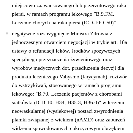
miejscowo zaawansowanego lub przerzutowego raka
piersi, w ramach programu lekowego "B.9.FM.
Leczenie chorych na raka piersi (ICD-10: C50)".
negatywne rozstrzygnięcie Ministra Zdrowia z
jednoczesnym otwarciem negocjacji w trybie art. 18a
ustawy o refundacji leków, środków spożywczych
specjalnego przeznaczenia żywieniowego oraz
wyrobów medycznych dot. przedłużenia decyzji dla
produktu leczniczego
Vabysmo (farycymab)
, roztwór
do wstrzykiwań, stosowanego w ramach programu
lekowego: "B.70. Leczenie pacjentów z chorobami
siatkówki (ICD-10: H34, H35.3, H36.0)" w leczeniu
neowaskularnej (wysiękowej) postaci zwyrodnienia
plamki związanej z wiekiem (nAMD) oraz zaburzeń
widzenia spowodowanych cukrzycowym obrzękiem