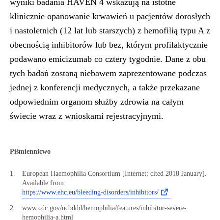
wyniki badania HAVEN 4 wskazują na istotne
klinicznie opanowanie krwawień u pacjentów dorosłych
i nastoletnich (12 lat lub starszych) z hemofilią typu A z
obecnością inhibitorów lub bez, którym profilaktycznie
podawano emicizumab co cztery tygodnie. Dane z obu
tych badań zostaną niebawem zaprezentowane podczas
jednej z konferencji medycznych, a także przekazane
odpowiednim organom służby zdrowia na całym
świecie wraz z wnioskami rejestracyjnymi.
Piśmiennicwo
European Haemophilia Consortium [Internet; cited 2018 January].
Available from:
https://www.ehc.eu/bleeding-disorders/inhibitors/
www.cdc.gov/ncbddd/hemophilia/features/inhibitor-severe-
hemophilia-a.html