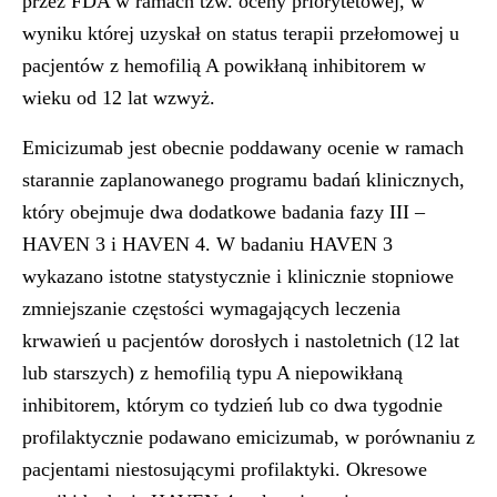
przez FDA w ramach tzw. oceny priorytetowej, w
wyniku której uzyskał on status terapii przełomowej u
pacjentów z hemofilią A powikłaną inhibitorem w
wieku od 12 lat wzwyż.
Emicizumab jest obecnie poddawany ocenie w ramach
starannie zaplanowanego programu badań klinicznych,
który obejmuje dwa dodatkowe badania fazy III –
HAVEN 3 i HAVEN 4. W badaniu HAVEN 3
wykazano istotne statystycznie i klinicznie stopniowe
zmniejszanie częstości wymagających leczenia
krwawień u pacjentów dorosłych i nastoletnich (12 lat
lub starszych) z hemofilią typu A niepowikłaną
inhibitorem, którym co tydzień lub co dwa tygodnie
profilaktycznie podawano emicizumab, w porównaniu z
pacjentami niestosującymi profilaktyki. Okresowe