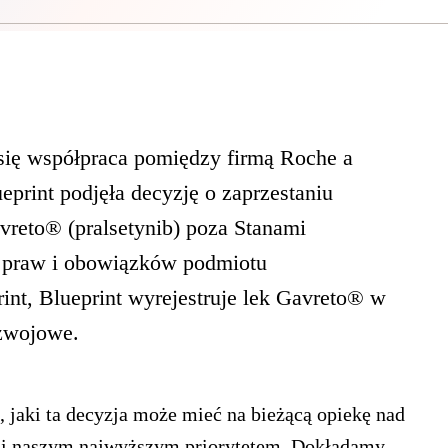
się współpraca pomiędzy firmą Roche a
eprint podjęła decyzję o zaprzestaniu
vreto® (pralsetynib) poza Stanami
u praw i obowiązków podmiotu
int, Blueprint wyrejestruje lek Gavreto® w
ozwojowe.
 jaki ta decyzja może mieć na bieżącą opiekę nad
oni naszym najwyższym priorytetem. Dokładamy